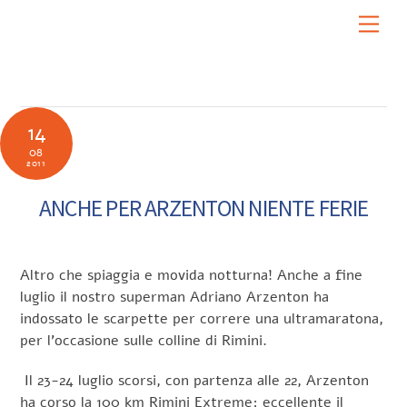
Skip
Men
to
content
14
08
2011
ANCHE PER ARZENTON NIENTE FERIE
Altro che spiaggia e movida notturna! Anche a fine
luglio il nostro superman Adriano Arzenton ha
indossato le scarpette per correre una ultramaratona,
per l’occasione sulle colline di Rimini.
Il 23-24 luglio scorsi, con partenza alle 22, Arzenton
ha corso la 100 km Rimini Extreme; eccellente il