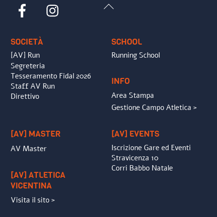
Back
Facebook
Instagram
To
Top
SOCIETÀ
SCHOOL
[AV] Run
Running School
Segreteria
Tesseramento Fidal 2026
INFO
Staff AV Run
Area Stampa
Direttivo
Gestione Campo Atletica >
[AV] MASTER
[AV] EVENTS
Iscrizione Gare ed Eventi
AV Master
Stravicenza 10
Corri Babbo Natale
[AV] ATLETICA
VICENTINA
Visita il sito >