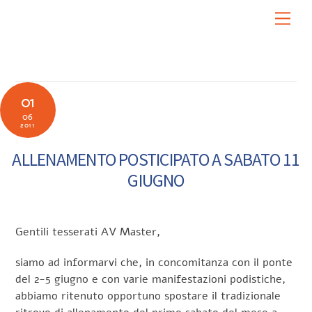
Skip
Men
to
content
01
06
2011
ALLENAMENTO POSTICIPATO A SABATO 11
GIUGNO
Gentili tesserati AV Master,
siamo ad informarvi che, in concomitanza con il ponte
del 2-5 giugno e con varie manifestazioni podistiche,
abbiamo ritenuto opportuno spostare il tradizionale