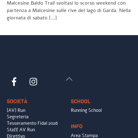
Malcesine Baldo Trail svoltasi lo scorso weekend con
partenza a Malcesine sulle rive del lago di Garda. Nella
giornata di sabato […]
Back
Facebook
Instagram
To
Top
SOCIETÀ
SCHOOL
[AV] Run
Running School
Segreteria
Tesseramento Fidal 2026
INFO
Staff AV Run
Area Stampa
Direttivo