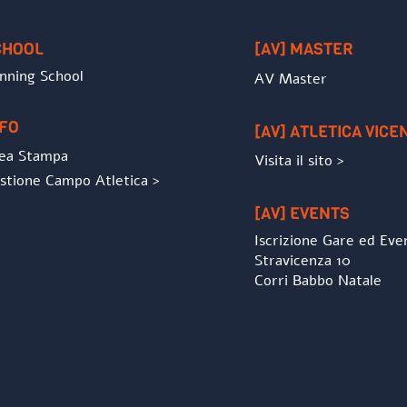
Top
CHOOL
[AV] MASTER
nning School
AV Master
NFO
[AV] ATLETICA VICE
ea Stampa
Visita il sito >
stione Campo Atletica >
[AV] EVENTS
Iscrizione Gare ed Eve
Stravicenza 10
Corri Babbo Natale