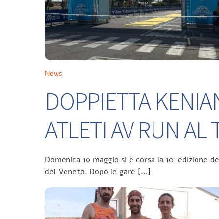
News
DOPPIETTA KENIA
ATLETI AV RUN A
Domenica 10 maggio si è corsa la 10ª edizione d
del Veneto. Dopo le gare […]