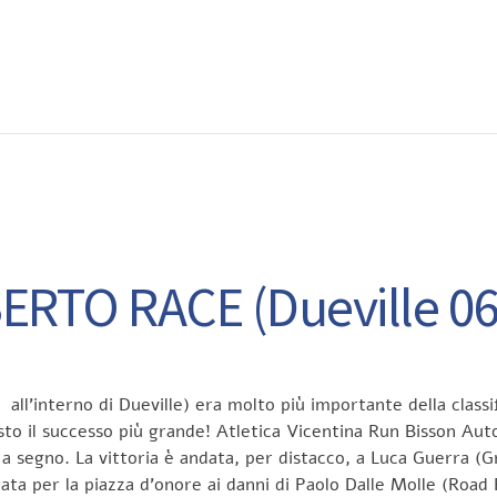
EWS
RUNNING
EVENTI
ISCRIZIONE GARE ED EVENTI
ERTO RACE (Dueville 06
ri all’interno di Dueville) era molto più importante della class
esto il successo più grande! Atletica Vicentina Run Bisson Aut
 a segno. La vittoria è andata, per distacco, a Luca Guerra (Gr
ltata per la piazza d’onore ai danni di Paolo Dalle Molle (Roa