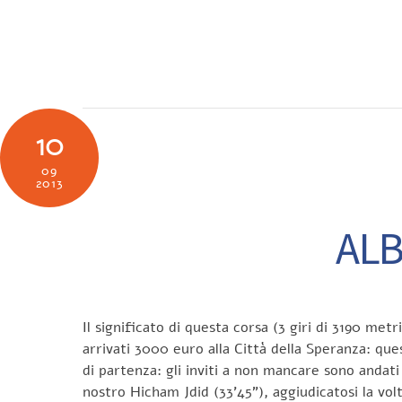
Skip
to
SOCIETÀ
N
content
10
09
2013
ALB
Il significato di questa corsa (3 giri di 3190 met
arrivati 3000 euro alla Città della Speranza: qu
di partenza: gli inviti a non mancare sono andati
nostro Hicham Jdid (33’45”), aggiudicatosi la vo