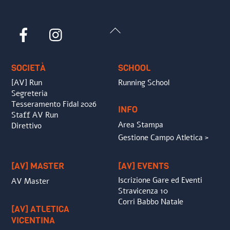
Back
Facebook
Instagram
To
Top
SOCIETÀ
SCHOOL
[AV] Run
Running School
Segreteria
Tesseramento Fidal 2026
INFO
Staff AV Run
Area Stampa
Direttivo
Gestione Campo Atletica >
[AV] MASTER
[AV] EVENTS
Iscrizione Gare ed Eventi
AV Master
Stravicenza 10
Corri Babbo Natale
[AV] ATLETICA
VICENTINA