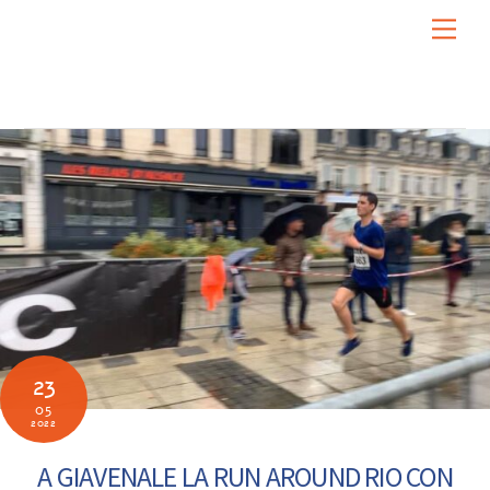
Skip
Men
to
content
23
05
2022
A GIAVENALE LA RUN AROUND RIO CON