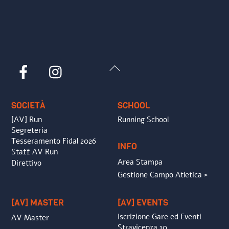
Back
Facebook
Instagram
To
Top
SOCIETÀ
SCHOOL
[AV] Run
Running School
Segreteria
Tesseramento Fidal 2026
INFO
Staff AV Run
Area Stampa
Direttivo
Gestione Campo Atletica >
[AV] MASTER
[AV] EVENTS
Iscrizione Gare ed Eventi
AV Master
Stravicenza 10