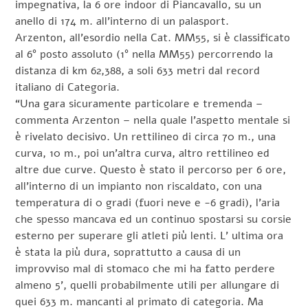
impegnativa, la 6 ore indoor di Piancavallo, su un
anello di 174 m. all’interno di un palasport.
Arzenton, all’esordio nella Cat. MM55, si è classificato
al 6° posto assoluto (1° nella MM55) percorrendo la
distanza di km 62,388, a soli 633 metri dal record
italiano di Categoria.
“Una gara sicuramente particolare e tremenda –
commenta Arzenton – nella quale l’aspetto mentale si
è rivelato decisivo. Un rettilineo di circa 70 m., una
curva, 10 m., poi un’altra curva, altro rettilineo ed
altre due curve. Questo è stato il percorso per 6 ore,
all’interno di un impianto non riscaldato, con una
temperatura di 0 gradi (fuori neve e -6 gradi), l’aria
che spesso mancava ed un continuo spostarsi su corsie
esterno per superare gli atleti più lenti. L’ ultima ora
è stata la più dura, soprattutto a causa di un
improvviso mal di stomaco che mi ha fatto perdere
almeno 5’, quelli probabilmente utili per allungare di
quei 633 m. mancanti al primato di categoria. Ma