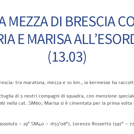
A MEZZA DI BRESCIA CO
IA E MARISA ALL’ESOR
(13.03)
rescia: tra maratona, mezza e 10 km., la kermesse ha raccolto
pattuglia di 5 nostri compagni di squadra, con menzione speci
u 28) nella cat. SM60; Marisa si è cimentata per la prima volt
 assoluto – 29° SM40 – 1h33’08”), Lorenzo Rossetto (597° – 7