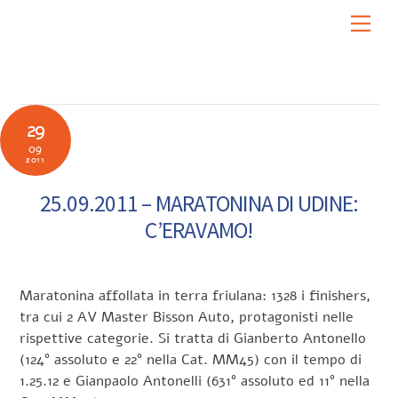
Skip
Men
to
content
29
09
2011
25.09.2011 – MARATONINA DI UDINE:
C’ERAVAMO!
Maratonina affollata in terra friulana: 1328 i finishers,
tra cui 2 AV Master Bisson Auto, protagonisti nelle
rispettive categorie. Si tratta di Gianberto Antonello
(124° assoluto e 22° nella Cat. MM45) con il tempo di
1.25.12 e Gianpaolo Antonelli (631° assoluto ed 11° nella