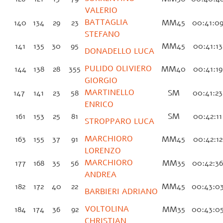
VALERIO
BATTAGLIA
140
134
29
23
MM45
00:41:0
STEFANO
141
135
30
95
MM45
00:41:1
DONADELLO LUCA
PULIDO OLIVIERO
144
138
28
355
MM40
00:41:1
GIORGIO
MARTINELLO
147
141
23
58
SM
00:41:2
ENRICO
161
153
25
81
SM
00:42:1
STROPPARO LUCA
MARCHIORO
163
155
37
91
MM45
00:42:1
LORENZO
MARCHIORO
177
168
35
56
MM35
00:42:3
ANDREA
182
172
40
22
MM45
00:43:0
BARBIERI ADRIANO
VOLTOLINA
184
174
36
92
MM35
00:43:0
CHRISTIAN