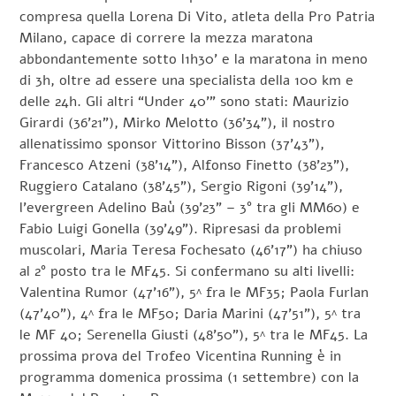
compresa quella Lorena Di Vito, atleta della Pro Patria
Milano, capace di correre la mezza maratona
abbondantemente sotto l1h30’ e la maratona in meno
di 3h, oltre ad essere una specialista della 100 km e
delle 24h. Gli altri “Under 40’” sono stati: Maurizio
Girardi (36’21”), Mirko Melotto (36’34”), il nostro
allenatissimo sponsor Vittorino Bisson (37’43”),
Francesco Atzeni (38’14”), Alfonso Finetto (38’23”),
Ruggiero Catalano (38’45”), Sergio Rigoni (39’14”),
l’evergreen Adelino Baù (39’23” – 3° tra gli MM60) e
Fabio Luigi Gonella (39’49”). Ripresasi da problemi
muscolari, Maria Teresa Fochesato (46’17”) ha chiuso
al 2° posto tra le MF45. Si confermano su alti livelli:
Valentina Rumor (47’16”), 5^ fra le MF35; Paola Furlan
(47’40”), 4^ fra le MF50; Daria Marini (47’51”), 5^ tra
le MF 40; Serenella Giusti (48’50”), 5^ tra le MF45. La
prossima prova del Trofeo Vicentina Running è in
programma domenica prossima (1 settembre) con la