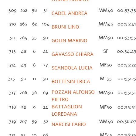
309
262
58
31
MM40
00:53:3
CADEL ANDREA
310
263
62
104
MM45
00:53:4
BRUNI LINO
311
264
35
50
MM50
00:53:5
GOLIN MARINO
313
48
6
46
SF
00:54:4
GAVASSO CHIARA
314
49
8
77
MF50
00:55:2
SCANDOLA LUCIA
315
50
11
30
MF35
00:55:2
BOTTESIN ERICA
POZZAN ALFONSO
317
266
36
69
MM50
00:55:5
PIETRO
BATTAGLION
318
52
9
24
MF50
00:55:5
LOREDANA
319
267
59
52
MM40
00:56:0
NARCISI FABIO
321
54
10
96
MF45
00:56:2