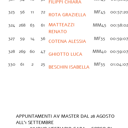
FILIPPI CHIARA
323
56
11
72
MF45
00:57:2
ROTA GRAZIELLA
MATTEAZZI
324
268
63
61
MM45
00:58:0
RENATO
327
59
14
36
MF35
00:59:0
COTENA ALESSIA
328
269
60
47
MM40
00:59:0
GHIOTTO LUCA
330
61
2
25
MF55
01:04:0
BESCHIN ISABELLA
APPUNTAMENTI AV MASTER DAL 28 AGOSTO
ALL’1 SETTEMBRE