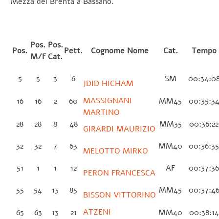
Mezza del Brenta a Bassano.
Pos.
Pos.
Pos.
Pett.
Cognome Nome
Cat.
Tempo
M/F
Cat.
5
5
3
6
SM
00:34:0
JDID HICHAM
MASSIGNANI
16
16
2
60
MM45
00:35:3
MARTINO
28
28
8
48
MM35
00:36:2
GIRARDI MAURIZIO
32
32
7
63
MM40
00:36:3
MELOTTO MIRKO
51
1
1
12
AF
00:37:3
PERON FRANCESCA
55
54
13
85
MM45
00:37:4
BISSON VITTORINO
ATZENI
65
63
13
21
MM40
00:38:1