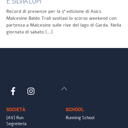
E SILVIA LUPI
Record di presenze per la 5ª edizione di Asics
Malcesine Baldo Trail svoltasi lo scorso weekend con
partenza a Malcesine sulle rive del lago di Garda. Nella
giornata di sabato […]
Back
Facebook
Instagram
To
Top
SOCIETÀ
SCHOOL
[AV] Run
Running School
Segreteria