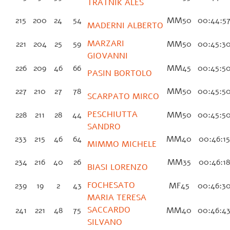
TRATNIK ALES
215
200
24
54
MM50
00:44:5
MADERNI ALBERTO
MARZARI
221
204
25
59
MM50
00:45:3
GIOVANNI
226
209
46
66
MM45
00:45:5
PASIN BORTOLO
227
210
27
78
MM50
00:45:5
SCARPATO MIRCO
PESCHIUTTA
228
211
28
44
MM50
00:45:5
SANDRO
233
215
46
64
MM40
00:46:1
MIMMO MICHELE
234
216
40
26
MM35
00:46:1
BIASI LORENZO
FOCHESATO
239
19
2
43
MF45
00:46:3
MARIA TERESA
SACCARDO
241
221
48
75
MM40
00:46:4
SILVANO