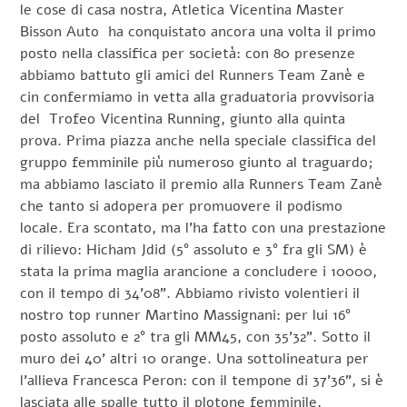
le cose di casa nostra, Atletica Vicentina Master
Bisson Auto ha conquistato ancora una volta il primo
posto nella classifica per società: con 80 presenze
abbiamo battuto gli amici del Runners Team Zanè e
cin confermiamo in vetta alla graduatoria provvisoria
del Trofeo Vicentina Running, giunto alla quinta
prova. Prima piazza anche nella speciale classifica del
gruppo femminile più numeroso giunto al traguardo;
ma abbiamo lasciato il premio alla Runners Team Zanè
che tanto si adopera per promuovere il podismo
locale. Era scontato, ma l’ha fatto con una prestazione
di rilievo: Hicham Jdid (5° assoluto e 3° fra gli SM) è
stata la prima maglia arancione a concludere i 10000,
con il tempo di 34’08”. Abbiamo rivisto volentieri il
nostro top runner Martino Massignani: per lui 16°
posto assoluto e 2° tra gli MM45, con 35’32”. Sotto il
muro dei 40’ altri 10 orange. Una sottolineatura per
l’allieva Francesca Peron: con il tempone di 37’36”, si è
lasciata alle spalle tutto il plotone femminile,