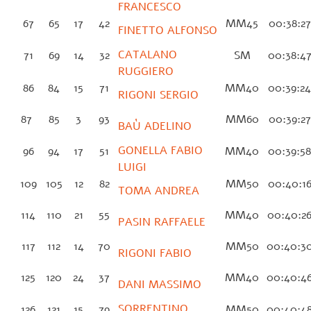
FRANCESCO
67
65
17
42
MM45
00:38:2
FINETTO ALFONSO
CATALANO
71
69
14
32
SM
00:38:4
RUGGIERO
86
84
15
71
MM40
00:39:2
RIGONI SERGIO
87
85
3
93
MM60
00:39:2
BAÙ ADELINO
GONELLA FABIO
96
94
17
51
MM40
00:39:5
LUIGI
109
105
12
82
MM50
00:40:1
TOMA ANDREA
114
110
21
55
MM40
00:40:2
PASIN RAFFAELE
117
112
14
70
MM50
00:40:3
RIGONI FABIO
125
120
24
37
MM40
00:40:4
DANI MASSIMO
SORRENTINO
126
121
15
79
MM50
00:40:4