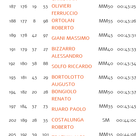
OLIVIERI
187
176
19
53
MM50
00:43:2
FERRUCCIO
ORTOLAN
188
177
8
98
MM55
00:43:2
ROBERTO
189
178
42
97
MM45
00:43:3
GIANI MASSIMO
BIZZARRO
191
179
37
27
MM40
00:43:3
ALESSANDRO
192
180
38
88
MM40
00:43:3
SOLFO RICCARDO
BORTOLOTTO
193
181
43
29
MM45
00:43:3
AUGUSTO
BONGIOLO
194
182
20
28
MM50
00:43:3
RENATO
197
184
37
73
MM35
00:43:4
RUARO PAOLO
COSTALUNGA
202
189
28
35
SM
00:44:0
ROBERTO
205
192
39
101
MM35
00:44:0