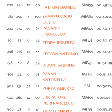
280
248
12
40
MM55
00:49:1
FATTORI DANIELE
ZANATO LUCIO
282
250
7
102
MM60
00:49:3
EGIDIO
PAGANINI
290
254
59
65
MM45
00:50:1
FRANCESCO
291
37
6
84
MF45
00:50:1
ZEDDA ROBERTA
296
256
13
33
MM55
00:51:0
CECCON ANTONIO
298
42
8
39
MF45
00:51:0
DIDONI SABRINA
PAVAN
301
44
6
67
MF50
00:51:3
ANTONELLA
302
258
31
11
SM
00:52:2
PORTA ALBERTO
LIBERATORE
304
260
14
90
MM55
00:52:5
PIERFRANCESCO
308
47
10
41
MF35
00:53:2
FAVALI ANGELA