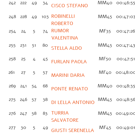
242
222
49
34
MM40
00:46:5
CISCO STEFANO
ROBINELLI
248
228
49
103
MM45
00:47:0
ROBERTO
RUMOR
254
24
5
74
MF35
00:47:2
VALENTINA
255
231
51
80
MM45
00:47:4
STELLA ALDO
258
25
4
45
MF50
00:47:5
FURLAN PAOLA
261
27
5
57
MF40
00:48:0
MARINI DARIA
269
241
54
68
MM40
00:48:3
PONTE RENATO
275
246
57
38
MM45
00:48:5
DI LELLA ANTONIO
TURRIA
276
247
58
83
MM45
00:49:0
SALVATORE
277
30
5
49
MF45
00:49:0
GIUSTI SERENELLA