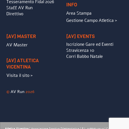
Tesseramento Fidal 2026
INFO
Staff AV Run
Area Stampa
Direttivo
Gestione Campo Atletica >
[AV] MASTER
[AV] EVENTS
Iscrizione Gare ed Eventi
AV Master
Stravicenza 10
Corri Babbo Natale
[AV] ATLETICA
VICENTINA
Visita il sito >
©
AV Run
2026
Atletica Vicentina
| Associazione Sportiva Dilettantistica | P.I. 01887640249 |
Credits