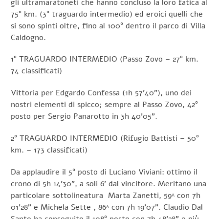
gli ultramaratoneti che hanno concluso la loro fatica al
75° km. (3° traguardo intermedio) ed eroici quelli che
si sono spinti oltre, fino al 100° dentro il parco di Villa
Caldogno.
1° TRAGUARDO INTERMEDIO (Passo Zovo – 27° km.
74 classificati)
Vittoria per Edgardo Confessa (1h 57’40”), uno dei
nostri elementi di spicco; sempre al Passo Zovo, 42°
posto per Sergio Panarotto in 3h 40’05”.
2° TRAGUARDO INTERMEDIO (Rifugio Battisti – 50°
km. – 173 classificati)
Da applaudire il 5° posto di Luciano Viviani: ottimo il
crono di 5h 14’30”, a soli 6’ dal vincitore. Meritano una
particolare sottolineatura Marta Zanetti, 59^ con 7h
01’28” e Michela Sette , 86^ con 7h 19’07”. Claudio Dal
Santo ha conseguito il 108° posto con 7h 48’28” e più