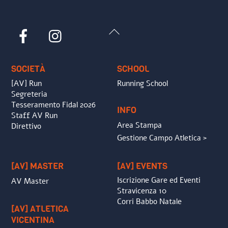
Back
Facebook
Instagram
To
Top
SOCIETÀ
SCHOOL
[AV] Run
Running School
Segreteria
Tesseramento Fidal 2026
INFO
Staff AV Run
Area Stampa
Direttivo
Gestione Campo Atletica >
[AV] MASTER
[AV] EVENTS
Iscrizione Gare ed Eventi
AV Master
Stravicenza 10
Corri Babbo Natale
[AV] ATLETICA
VICENTINA