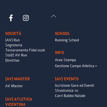
Back
Facebook
Instagram
To
Top
SOCIETÀ
SCHOOL
[AV] Run
Running School
Segreteria
Tesseramento Fidal 2026
INFO
Staff AV Run
Area Stampa
Direttivo
Gestione Campo Atletica >
[AV] MASTER
[AV] EVENTS
Iscrizione Gare ed Eventi
AV Master
Stravicenza 10
Corri Babbo Natale
[AV] ATLETICA
VICENTINA