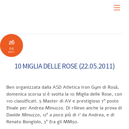
Skip
Men
to
content
26
05
2011
10 MIGLIA DELLE ROSE (22.05.2011)
Ben organizzata dalla ASD Atletica Iron Gym di Rosà,
domenica scorsa si è svolta la 10 Miglia delle Rose, con
110 classificati. 5 Master di AV e prestigioso 7° posto
finale per Andrea Minuzzo. Di rilievo anche la prova di
Davide Minuzzo, 12° a poco più di 1’ da Andrea, e di
Renato Bongiolo, 3° fra gli MM50.