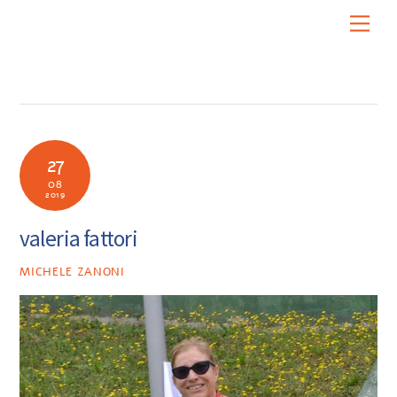
Skip
Men
to
content
27
08
2019
valeria fattori
MICHELE ZANONI