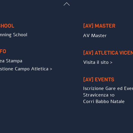
Back
To
Top
CHOOL
[AV] MASTER
nning School
AV Master
NFO
[AV] ATLETICA VICE
ea Stampa
Visita il sito >
stione Campo Atletica >
[AV] EVENTS
Iscrizione Gare ed Eve
Stravicenza 10
Corri Babbo Natale