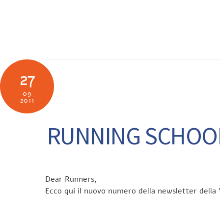
Skip
to
SOCIETÀ
N
content
27
09
2011
RUNNING SCHOOL L
Dear Runners,
Ecco qui il nuovo numero della newsletter della