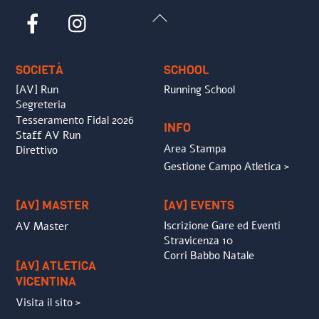
Back
Facebook
Instagram
To
Top
SOCIETÀ
SCHOOL
[AV] Run
Running School
Segreteria
Tesseramento Fidal 2026
INFO
Staff AV Run
Area Stampa
Direttivo
Gestione Campo Atletica >
[AV] MASTER
[AV] EVENTS
Iscrizione Gare ed Eventi
AV Master
Stravicenza 10
Corri Babbo Natale
[AV] ATLETICA
VICENTINA
Visita il sito >