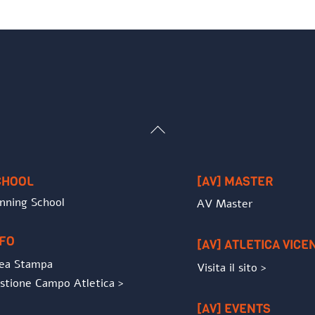
Back
To
Top
CHOOL
[AV] MASTER
nning School
AV Master
NFO
[AV] ATLETICA VICE
ea Stampa
Visita il sito >
stione Campo Atletica >
[AV] EVENTS