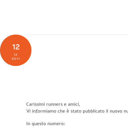
Skip
to
SOCIETÀ
N
content
12
12
2011
Carissimi runners e amici,
Vi informiamo che è stato pubblicato il nuovo n
In questo numero: