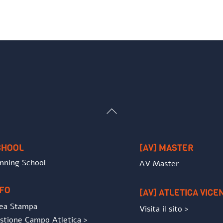
Back
To
Top
CHOOL
[AV] MASTER
nning School
AV Master
NFO
[AV] ATLETICA VICE
ea Stampa
Visita il sito >
stione Campo Atletica >