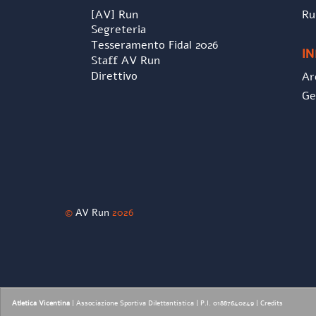
[AV] Run
Ru
Segreteria
Tesseramento Fidal 2026
I
Staff AV Run
Direttivo
Ar
Ge
©
AV Run
2026
Atletica Vicentina
| Associazione Sportiva Dilettantistica | P.I. 01887640249 |
Credits