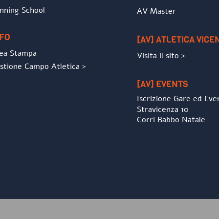
nning School
AV Master
NFO
[AV] ATLETICA VICE
ea Stampa
Visita il sito >
stione Campo Atletica >
[AV] EVENTS
Iscrizione Gare ed Eve
Stravicenza 10
Corri Babbo Natale