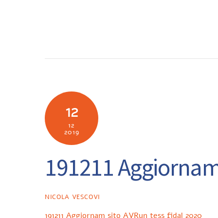
Skip
to
SOCIETÀ
N
content
12
12
2019
191211 Aggiornam 
NICOLA VESCOVI
191211 Aggiornam sito AVRun tess fidal 2020