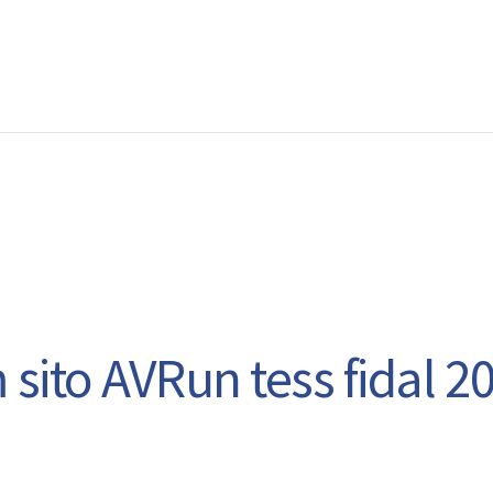
EWS
RUNNING
EVENTI
ISCRIZIONE GARE ED EVENTI
sito AVRun tess fidal 2