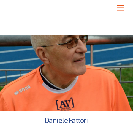
Skip
Men
to
content
Daniele Fattori