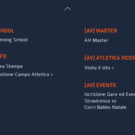
Back
To
Top
CHOOL
[AV] MASTER
nning School
AV Master
NFO
[AV] ATLETICA VICE
ea Stampa
Visita il sito >
stione Campo Atletica >
[AV] EVENTS
Iscrizione Gare ed Eve
Stravicenza 10
Corri Babbo Natale