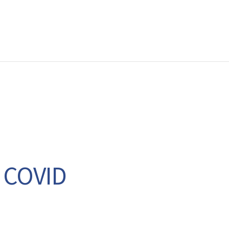
EWS
RUNNING
EVENTI
ISCRIZIONE GARE ED EVENTI
a COVID