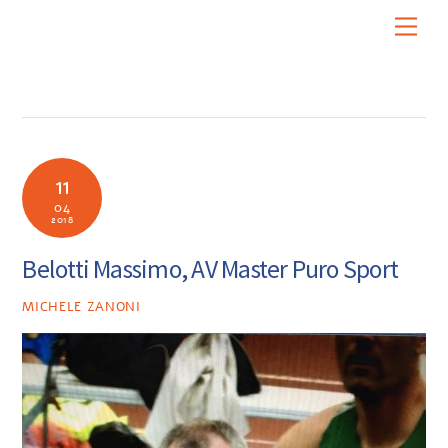
Skip
Men
to
content
11
04
2018
Belotti Massimo, AV Master Puro Sport
MICHELE ZANONI