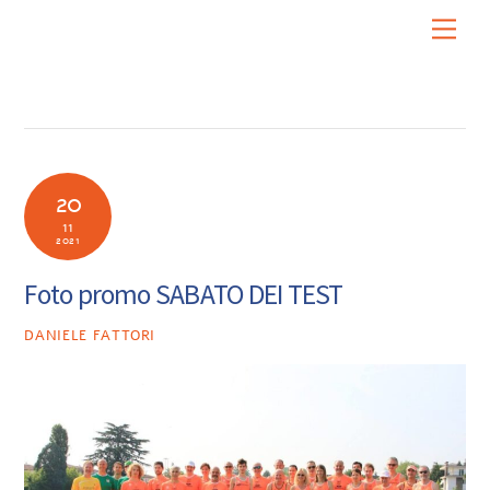
Skip
Men
to
content
20
11
2021
Foto promo SABATO DEI TEST
DANIELE FATTORI