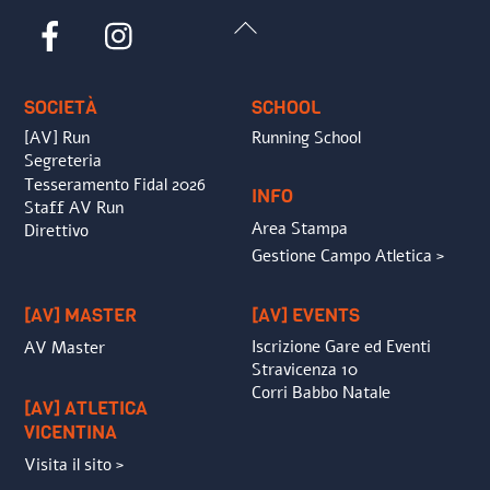
Back
Facebook
Instagram
To
Top
SOCIETÀ
SCHOOL
[AV] Run
Running School
Segreteria
Tesseramento Fidal 2026
INFO
Staff AV Run
Area Stampa
Direttivo
Gestione Campo Atletica >
[AV] MASTER
[AV] EVENTS
Iscrizione Gare ed Eventi
AV Master
Stravicenza 10
Corri Babbo Natale
[AV] ATLETICA
VICENTINA
Visita il sito >