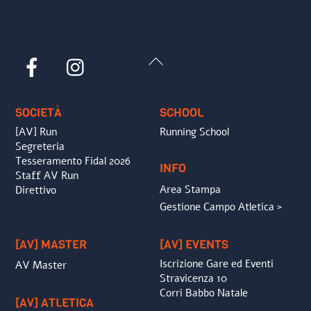
Back
Facebook
Instagram
To
Top
SOCIETÀ
SCHOOL
[AV] Run
Running School
Segreteria
Tesseramento Fidal 2026
INFO
Staff AV Run
Area Stampa
Direttivo
Gestione Campo Atletica >
[AV] MASTER
[AV] EVENTS
Iscrizione Gare ed Eventi
AV Master
Stravicenza 10
Corri Babbo Natale
[AV] ATLETICA