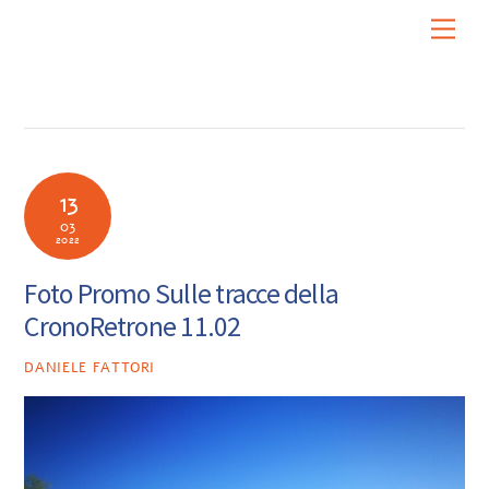
Skip
Men
to
content
13
03
2022
Foto Promo Sulle tracce della
CronoRetrone 11.02
DANIELE FATTORI