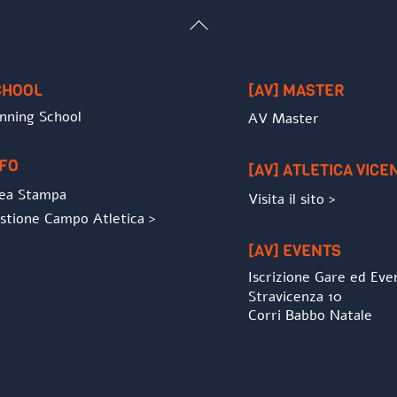
Back
To
Top
CHOOL
[AV] MASTER
nning School
AV Master
NFO
[AV] ATLETICA VICE
ea Stampa
Visita il sito >
stione Campo Atletica >
[AV] EVENTS
Iscrizione Gare ed Eve
Stravicenza 10
Corri Babbo Natale