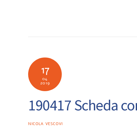
Skip
to
SOCIETÀ
N
content
17
04
2019
190417 Scheda con
NICOLA VESCOVI