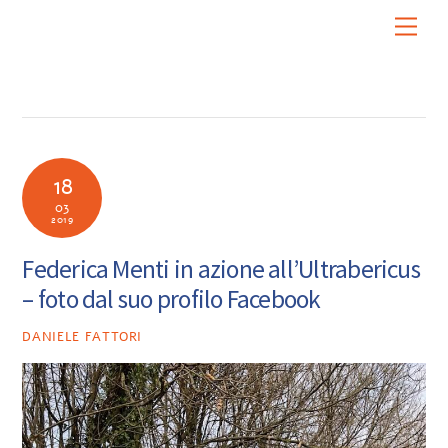
Skip
Men
to
content
18
03
2019
Federica Menti in azione all’Ultrabericus
– foto dal suo profilo Facebook
DANIELE FATTORI