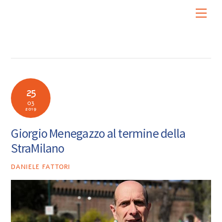
Skip
Men
to
content
25
03
2019
Giorgio Menegazzo al termine della
StraMilano
DANIELE FATTORI