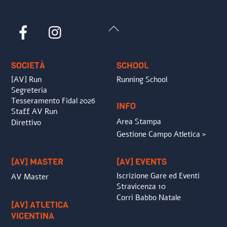
Back
Facebook
Instagram
To
Top
SOCIETÀ
SCHOOL
[AV] Run
Running School
Segreteria
Tesseramento Fidal 2026
INFO
Staff AV Run
Area Stampa
Direttivo
Gestione Campo Atletica >
[AV] MASTER
[AV] EVENTS
Iscrizione Gare ed Eventi
AV Master
Stravicenza 10
Corri Babbo Natale
[AV] ATLETICA
VICENTINA