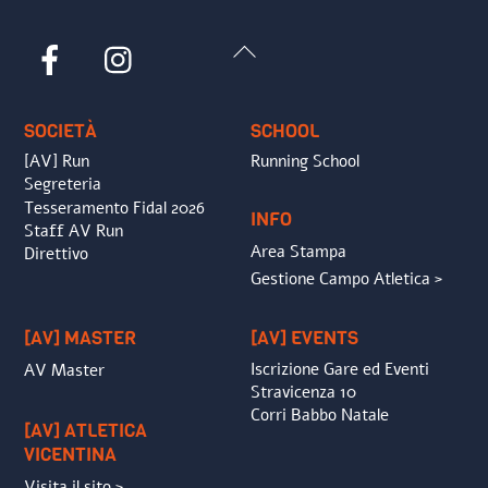
Back
Facebook
Instagram
To
Top
SOCIETÀ
SCHOOL
[AV] Run
Running School
Segreteria
Tesseramento Fidal 2026
INFO
Staff AV Run
Area Stampa
Direttivo
Gestione Campo Atletica >
[AV] MASTER
[AV] EVENTS
Iscrizione Gare ed Eventi
AV Master
Stravicenza 10
Corri Babbo Natale
[AV] ATLETICA
VICENTINA
Visita il sito >