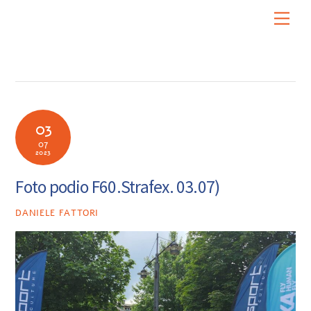
Skip
Men
to
content
03
07
2023
Foto podio F60.Strafex. 03.07)
DANIELE FATTORI