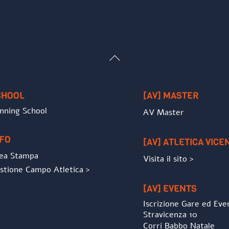
Back
To
Top
CHOOL
[AV] MASTER
nning School
AV Master
NFO
[AV] ATLETICA VICE
ea Stampa
Visita il sito >
stione Campo Atletica >
[AV] EVENTS
Iscrizione Gare ed Eve
Stravicenza 10
Corri Babbo Natale