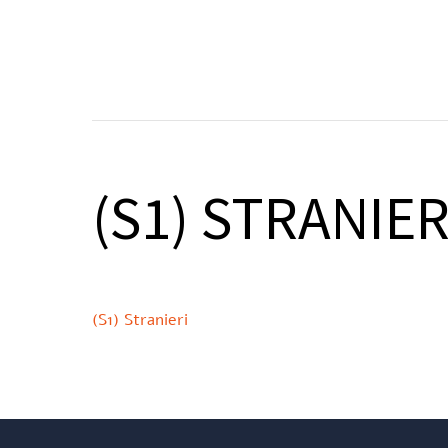
Skip
to
SOCIETÀ
N
content
(S1) STRANIER
(S1) Stranieri