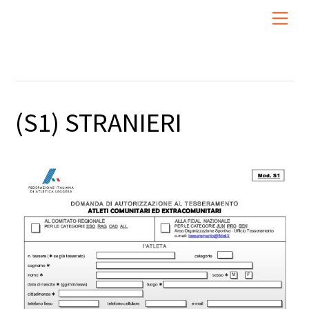
Skip
Men
to
content
(S1) STRANIERI