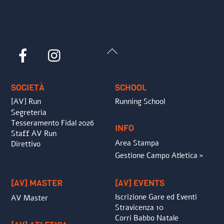
Back
Facebook
Instagram
To
Top
SOCIETÀ
SCHOOL
[AV] Run
Running School
Segreteria
Tesseramento Fidal 2026
INFO
Staff AV Run
Area Stampa
Direttivo
Gestione Campo Atletica >
[AV] MASTER
[AV] EVENTS
Iscrizione Gare ed Eventi
AV Master
Stravicenza 10
Corri Babbo Natale