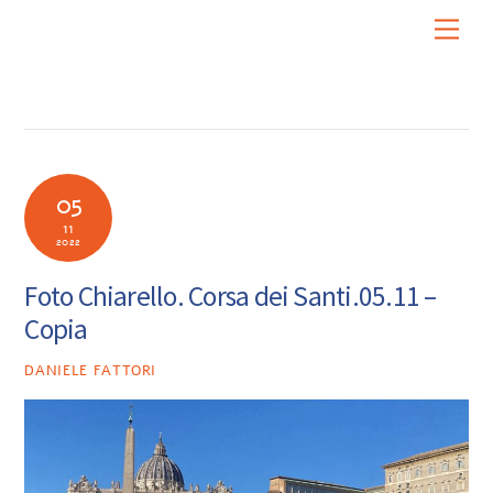
Skip
Men
to
content
05
11
2022
Foto Chiarello. Corsa dei Santi.05.11 –
Copia
DANIELE FATTORI