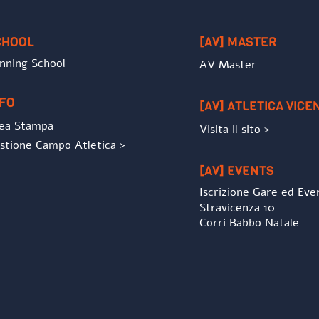
To
Top
CHOOL
[AV] MASTER
nning School
AV Master
NFO
[AV] ATLETICA VICE
ea Stampa
Visita il sito >
stione Campo Atletica >
[AV] EVENTS
Iscrizione Gare ed Eve
Stravicenza 10
Corri Babbo Natale