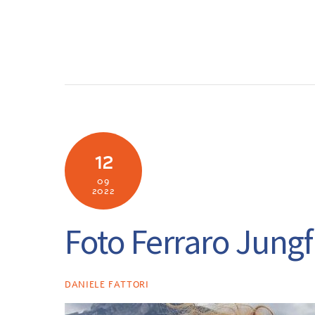
Skip
to
SOCIETÀ
N
content
12
09
2022
Foto Ferraro Jungf
DANIELE FATTORI