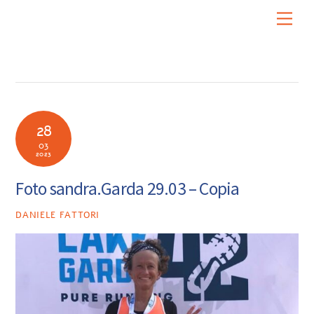
Skip
Men
to
content
28
03
2023
Foto sandra.Garda 29.03 – Copia
DANIELE FATTORI