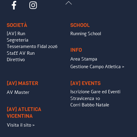
Back
Facebook
Instagram
To
Top
SOCIETÀ
SCHOOL
[AV] Run
Running School
Segreteria
Tesseramento Fidal 2026
INFO
Staff AV Run
Area Stampa
Direttivo
Gestione Campo Atletica >
[AV] MASTER
[AV] EVENTS
Iscrizione Gare ed Eventi
AV Master
Stravicenza 10
Corri Babbo Natale
[AV] ATLETICA
VICENTINA
Visita il sito >