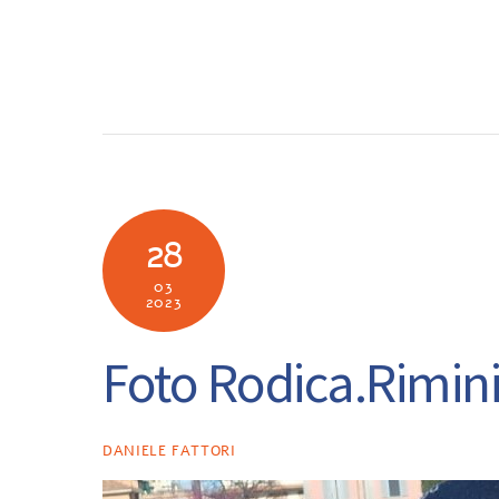
Skip
to
SOCIETÀ
N
content
28
03
2023
Foto Rodica.Rimini
DANIELE FATTORI