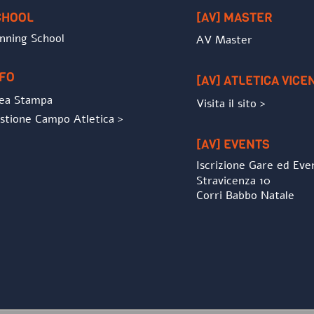
CHOOL
[AV] MASTER
nning School
AV Master
NFO
[AV] ATLETICA VICE
ea Stampa
Visita il sito >
stione Campo Atletica >
[AV] EVENTS
Iscrizione Gare ed Eve
Stravicenza 10
Corri Babbo Natale