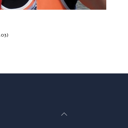
.03)
Back
To
Top