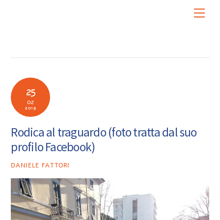
Skip
Men
to
content
25
02
2019
Rodica al traguardo (foto tratta dal suo
profilo Facebook)
DANIELE FATTORI