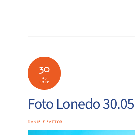
Skip
to
SOCIETÀ
N
content
30
05
2022
Foto Lonedo 30.05
DANIELE FATTORI