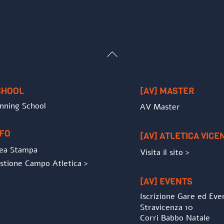
Back
To
Top
CHOOL
[AV] MASTER
nning School
AV Master
NFO
[AV] ATLETICA VICE
ea Stampa
Visita il sito >
stione Campo Atletica >
[AV] EVENTS
Iscrizione Gare ed Eve
Stravicenza 10
Corri Babbo Natale