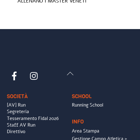
ALLENANO I MASTER VENETI
Back
Facebook
Instagram
To
Top
SOCIETÀ
SCHOOL
[AV] Run
Running School
Segreteria
Tesseramento Fidal 2026
INFO
Staff AV Run
Area Stampa
Direttivo
Gestione Campo Atletica >