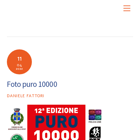
Skip
Men
to
content
11
04
2022
Foto puro 10000
DANIELE FATTORI