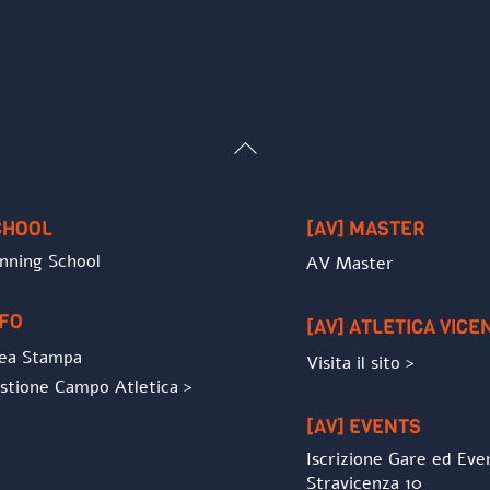
Back
To
Top
CHOOL
[AV] MASTER
nning School
AV Master
NFO
[AV] ATLETICA VICE
ea Stampa
Visita il sito >
stione Campo Atletica >
[AV] EVENTS
Iscrizione Gare ed Eve
Stravicenza 10