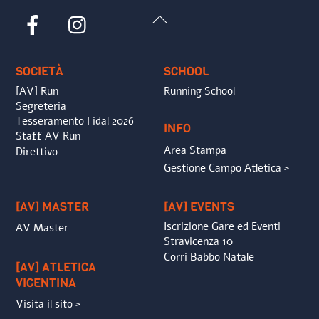
Back
Facebook
Instagram
To
Top
SOCIETÀ
SCHOOL
[AV] Run
Running School
Segreteria
Tesseramento Fidal 2026
INFO
Staff AV Run
Area Stampa
Direttivo
Gestione Campo Atletica >
[AV] MASTER
[AV] EVENTS
Iscrizione Gare ed Eventi
AV Master
Stravicenza 10
Corri Babbo Natale
[AV] ATLETICA
VICENTINA
Visita il sito >