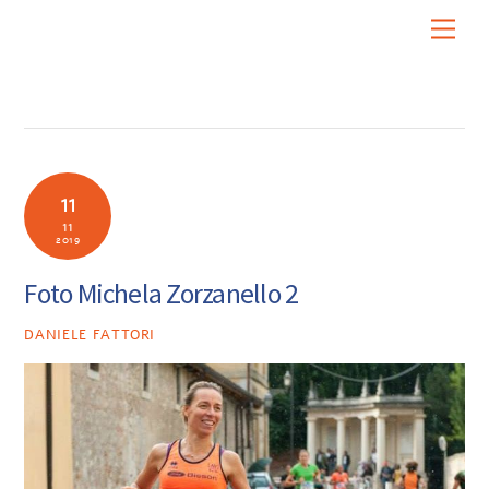
Skip
Men
to
content
11
11
2019
Foto Michela Zorzanello 2
DANIELE FATTORI