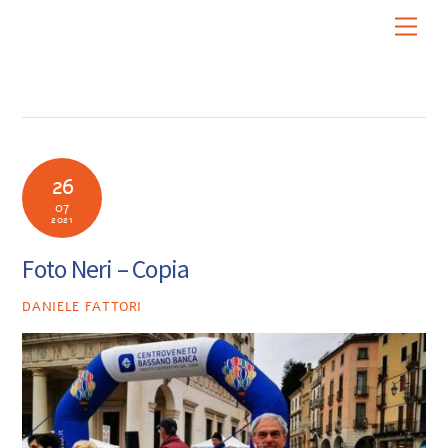
Skip
Men
to
content
26
07
2021
Foto Neri – Copia
DANIELE FATTORI