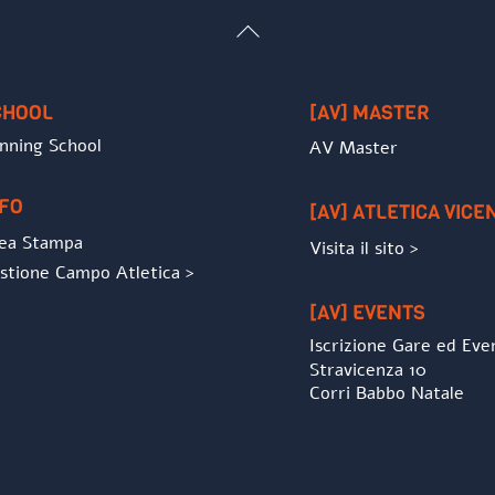
Back
To
Top
CHOOL
[AV] MASTER
nning School
AV Master
NFO
[AV] ATLETICA VICE
ea Stampa
Visita il sito >
stione Campo Atletica >
[AV] EVENTS
Iscrizione Gare ed Eve
Stravicenza 10
Corri Babbo Natale