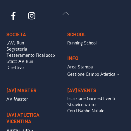
Back
Facebook
Instagram
To
Top
SOCIETÀ
SCHOOL
[AV] Run
Running School
Segreteria
Tesseramento Fidal 2026
INFO
Staff AV Run
Area Stampa
Direttivo
Gestione Campo Atletica >
[AV] MASTER
[AV] EVENTS
Iscrizione Gare ed Eventi
AV Master
Stravicenza 10
Corri Babbo Natale
[AV] ATLETICA
VICENTINA
Visita il sito >