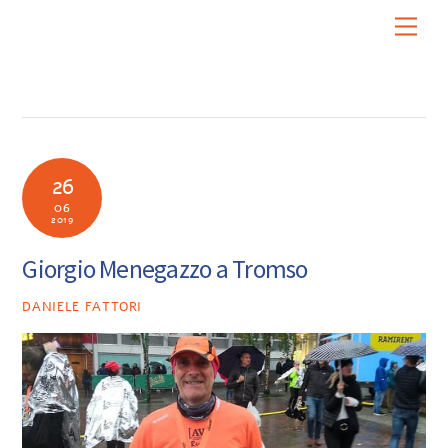
Skip
Men
to
content
26
06
2019
Giorgio Menegazzo a Tromso
DANIELE FATTORI