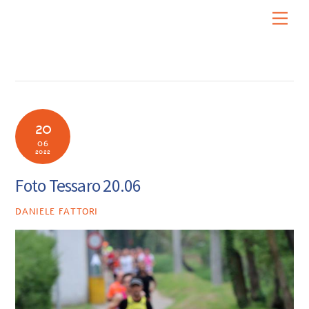
Skip
Men
to
content
20
06
2022
Foto Tessaro 20.06
DANIELE FATTORI