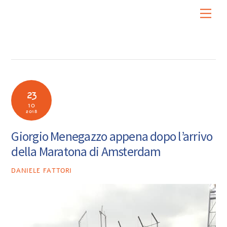
Skip
Men
to
content
23
10
2018
Giorgio Menegazzo appena dopo l’arrivo
della Maratona di Amsterdam
DANIELE FATTORI