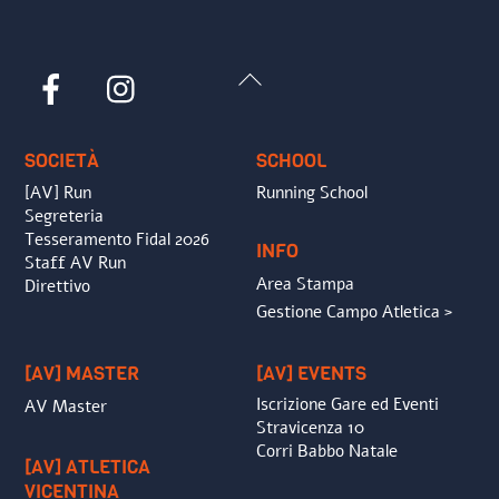
Back
Facebook
Instagram
To
Top
SOCIETÀ
SCHOOL
[AV] Run
Running School
Segreteria
Tesseramento Fidal 2026
INFO
Staff AV Run
Area Stampa
Direttivo
Gestione Campo Atletica >
[AV] MASTER
[AV] EVENTS
Iscrizione Gare ed Eventi
AV Master
Stravicenza 10
Corri Babbo Natale
[AV] ATLETICA
VICENTINA