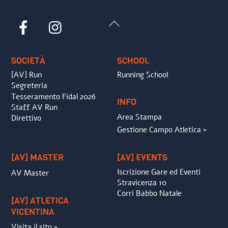
Back
Facebook
Instagram
To
Top
SOCIETÀ
SCHOOL
[AV] Run
Running School
Segreteria
Tesseramento Fidal 2026
INFO
Staff AV Run
Area Stampa
Direttivo
Gestione Campo Atletica >
[AV] MASTER
[AV] EVENTS
Iscrizione Gare ed Eventi
AV Master
Stravicenza 10
Corri Babbo Natale
[AV] ATLETICA
VICENTINA
Visita il sito >