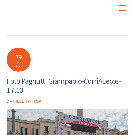
Skip
Men
to
content
19
10
2021
Foto Pagnutti Giampaolo-CorriALecce-
17.10
DANIELE FATTORI