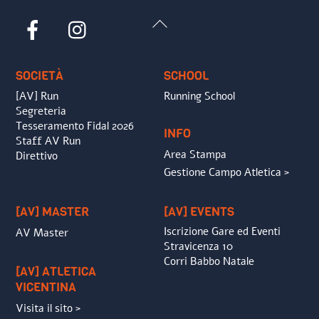
Back
Facebook
Instagram
To
Top
SOCIETÀ
SCHOOL
[AV] Run
Running School
Segreteria
Tesseramento Fidal 2026
INFO
Staff AV Run
Area Stampa
Direttivo
Gestione Campo Atletica >
[AV] MASTER
[AV] EVENTS
Iscrizione Gare ed Eventi
AV Master
Stravicenza 10
Corri Babbo Natale
[AV] ATLETICA
VICENTINA
Visita il sito >