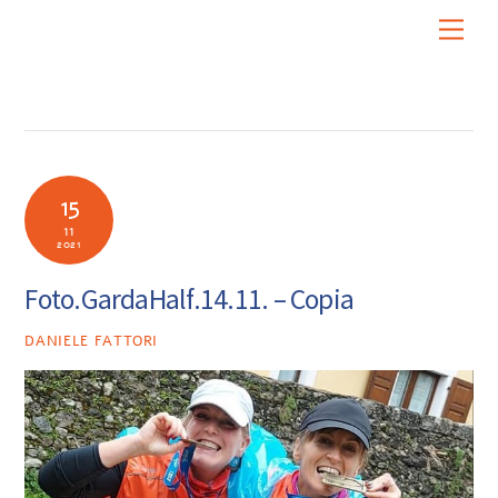
Skip
Men
to
content
15
11
2021
Foto.GardaHalf.14.11. – Copia
DANIELE FATTORI