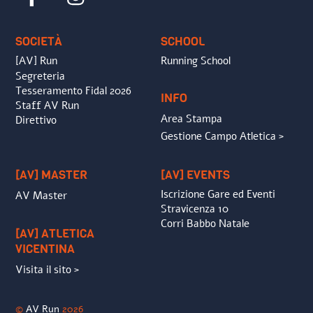
To
Top
SOCIETÀ
SCHOOL
[AV] Run
Running School
Segreteria
Tesseramento Fidal 2026
INFO
Staff AV Run
Area Stampa
Direttivo
Gestione Campo Atletica >
[AV] MASTER
[AV] EVENTS
Iscrizione Gare ed Eventi
AV Master
Stravicenza 10
Corri Babbo Natale
[AV] ATLETICA
VICENTINA
Visita il sito >
©
AV Run
2026