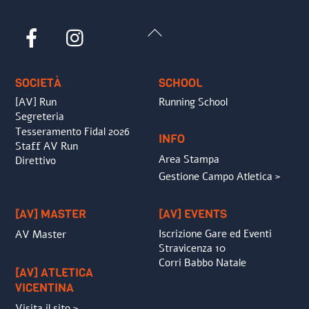
Back
Facebook
Instagram
To
Top
SOCIETÀ
SCHOOL
[AV] Run
Running School
Segreteria
Tesseramento Fidal 2026
INFO
Staff AV Run
Area Stampa
Direttivo
Gestione Campo Atletica >
[AV] MASTER
[AV] EVENTS
Iscrizione Gare ed Eventi
AV Master
Stravicenza 10
Corri Babbo Natale
[AV] ATLETICA
VICENTINA
Visita il sito >