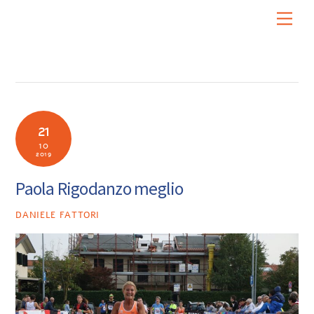
Skip
Men
to
content
21
10
2019
Paola Rigodanzo meglio
DANIELE FATTORI