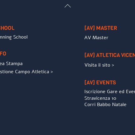
Back
To
Top
CHOOL
[AV] MASTER
nning School
AV Master
NFO
[AV] ATLETICA VICE
ea Stampa
Visita il sito >
stione Campo Atletica >
[AV] EVENTS
Iscrizione Gare ed Eve
Stravicenza 10
Corri Babbo Natale