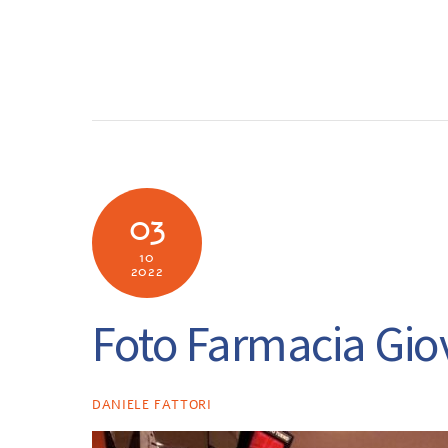
Skip
to
SOCIETÀ
N
content
03
10
2022
Foto Farmacia Giova
DANIELE FATTORI