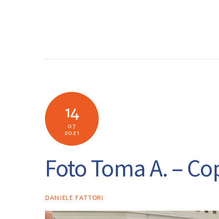
Skip
to
SOCIETÀ
N
content
14
07
2021
Foto Toma A. – Co
DANIELE FATTORI