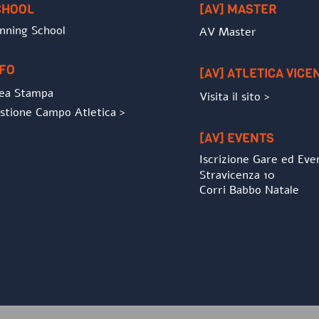
CHOOL
[AV] MASTER
nning School
AV Master
NFO
[AV] ATLETICA VICE
ea Stampa
Visita il sito >
stione Campo Atletica >
[AV] EVENTS
Iscrizione Gare ed Eve
Stravicenza 10
Corri Babbo Natale