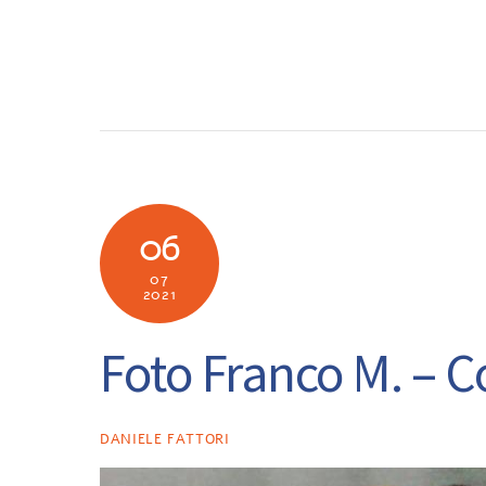
Skip
to
SOCIETÀ
N
content
06
07
2021
Foto Franco M. – C
DANIELE FATTORI