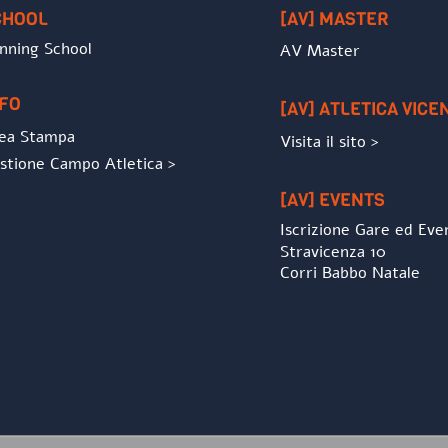
CHOOL
[AV] MASTER
nning School
AV Master
NFO
[AV] ATLETICA VICE
ea Stampa
Visita il sito >
stione Campo Atletica >
[AV] EVENTS
Iscrizione Gare ed Eve
Stravicenza 10
Corri Babbo Natale