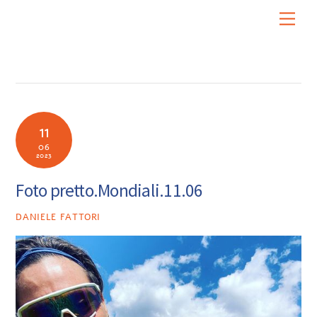
Skip
Men
to
content
11
06
2023
Foto pretto.Mondiali.11.06
DANIELE FATTORI